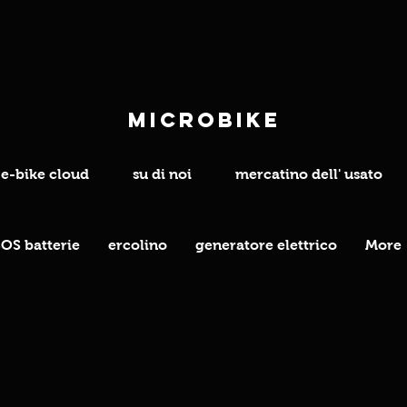
microbike
e-bike cloud
su di noi
mercatino dell' usato
OS batterie
ercolino
generatore elettrico
More
tto di rece
modalità d