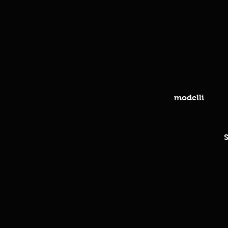
modelli
S
diri