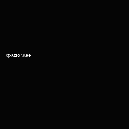
spazio idee
sso e
i